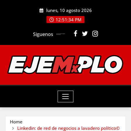
Skip
lunes, 10 agosto 2026
to
12:51:35 PM
content
Siguenos
Home
Linkedin: de red de negocios a lavadero político©