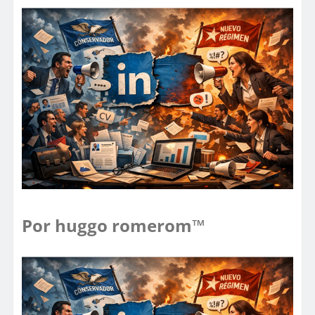
Por huggo romerom™