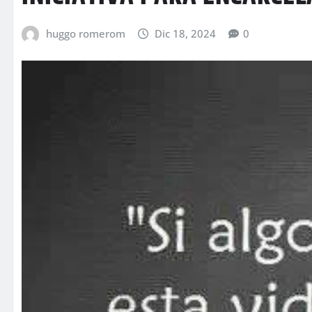
huggo romerom
Dic 18, 2024
0