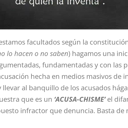
tamos facultados según la constitución 
no lo hacen o no saben
) hagamos una inic
umentadas, fundamentadas y con las pru
 acusación hecha en medios masivos de 
y llevar al banquillo de los acusados hág
muestra que es un
‘ACUSA-CHISME’
el dif
uesto infractor que denuncia. Basta de