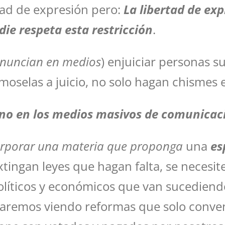
rtad de expresión pero:
La libertad de ex
die respeta esta restricción
.
enuncian en medios
) enjuiciar personas 
émoselas a juicio, no solo hagan chismes 
s no en los medios masivos de comunicac
orporar una materia que proponga
una
es
xtingan leyes que hagan falta, se necesi
olíticos y económicos que van sucediendo
staremos viendo reformas que solo conven