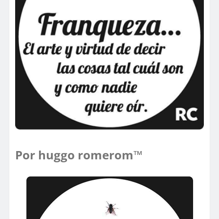
Por huggo romerom™