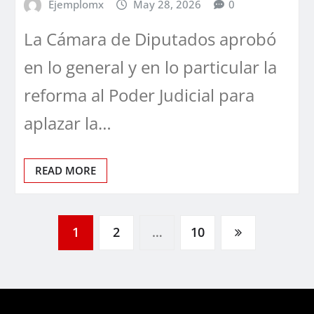
Ejemplomx
May 28, 2026
0
La Cámara de Diputados aprobó
en lo general y en lo particular la
reforma al Poder Judicial para
aplazar la…
READ MORE
Paginación
1
2
…
10
de