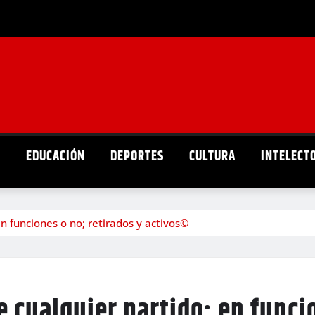
D
EDUCACIÓN
DEPORTES
CULTURA
INTELECT
en funciones o no; retirados y activos©
e cualquier partido; en funci