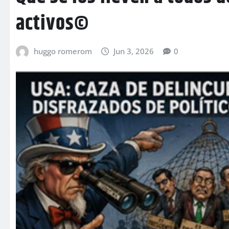
activos©
huggo romerom
Jun 3, 2026
0