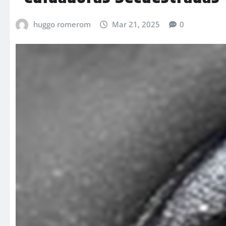
huggo romerom
Mar 21, 2025
0