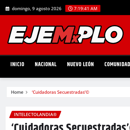
Skip
domingo, 9 agosto 2026
7:19:43 AM
to
content
INICIO
NACIONAL
NUEVO LEÓN
COMUNIDA
Home
‘Cuidadoras Secuestradas’©
INTELECTOLANDIA®
‘Cuidadoras Secuestradas