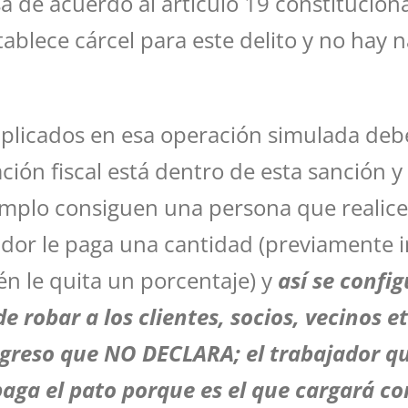
iosa de acuerdo al artículo 19 constituci
blece cárcel para este delito y no hay
mplicados en esa operación simulada debe
ación fiscal está dentro de esta sanción 
jemplo consiguen una persona que realice
jador le paga una cantidad (previamente i
ién le quita un porcentaje) y
así se confi
 robar a los clientes, socios, vecinos et
ngreso que NO DECLARA; el trabajador qu
paga el pato porque es el que cargará con