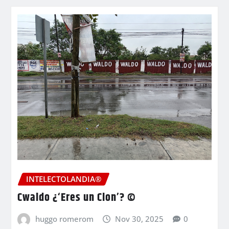
INTELECTOLANDIA®
Cwaldo ¿‘Eres un Clon’? ©
huggo romerom
Nov 30, 2025
0