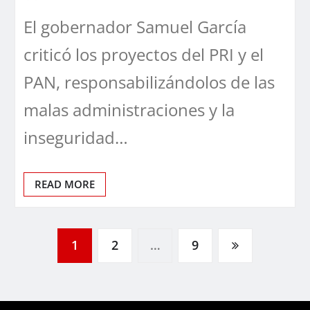
El gobernador Samuel García
criticó los proyectos del PRI y el
PAN, responsabilizándolos de las
malas administraciones y la
inseguridad…
READ MORE
Paginación
1
2
…
9
de