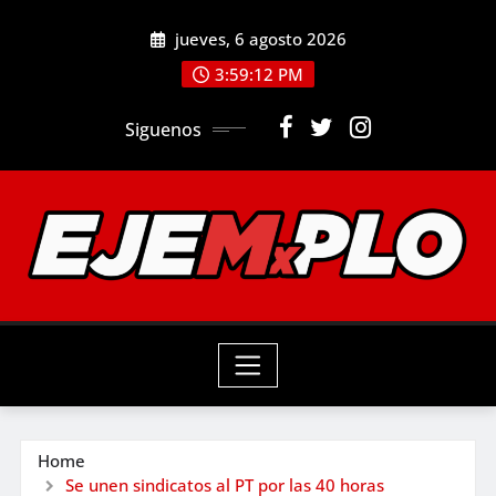
Skip
jueves, 6 agosto 2026
to
3:59:14 PM
content
Siguenos
Home
Se unen sindicatos al PT por las 40 horas