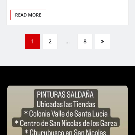
READ MORE
Paginación
1
2
…
8
de
entradas