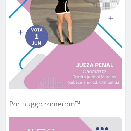
Por huggo romerom™