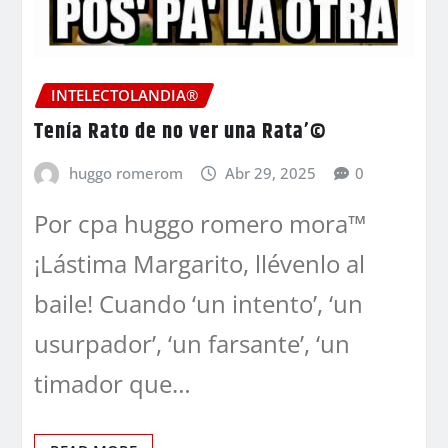
INTELECTOLANDIA®
Tenía Rato de no ver una Rata’©
huggo romerom
Abr 29, 2025
0
Por cpa huggo romero mora™
¡Lástima Margarito, llévenlo al
baile! Cuando ‘un intento’, ‘un
usurpador’, ‘un farsante’, ‘un
timador que…