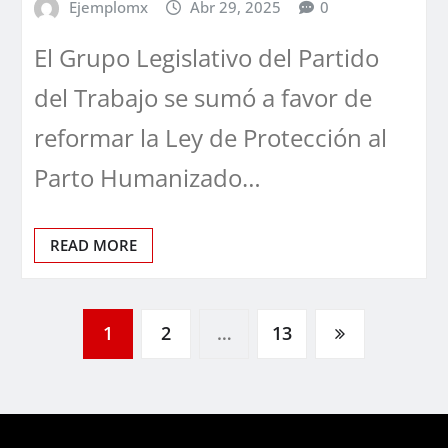
Ejemplomx
Abr 29, 2025
0
El Grupo Legislativo del Partido
del Trabajo se sumó a favor de
reformar la Ley de Protección al
Parto Humanizado…
READ MORE
Paginación
1
2
…
13
de