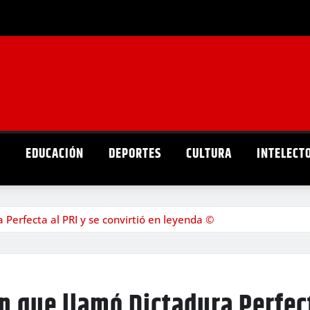
D
EDUCACIÓN
DEPORTES
CULTURA
INTELECT
 Perfecta al PRI y se convirtió en leyenda ©
n que llamó Dictadura Perfect