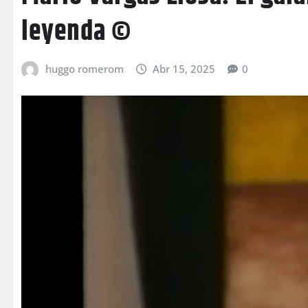
leyenda ©
huggo romerom
Abr 15, 2025
0