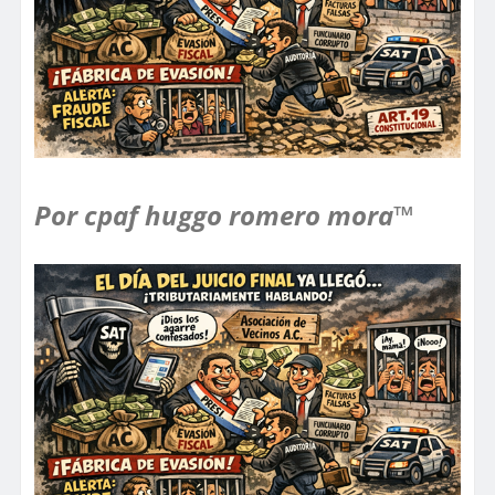
Por cpaf huggo romero mora™