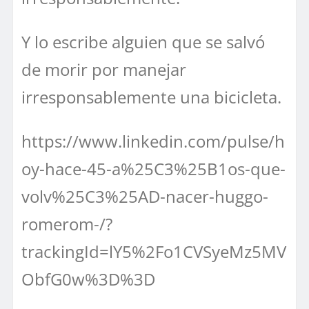
Y lo escribe alguien que se salvó
de morir por manejar
irresponsablemente una bicicleta.
https://www.linkedin.com/pulse/h
oy-hace-45-a%25C3%25B1os-que-
volv%25C3%25AD-nacer-huggo-
romerom-/?
trackingId=lY5%2Fo1CVSyeMz5MV
ObfG0w%3D%3D