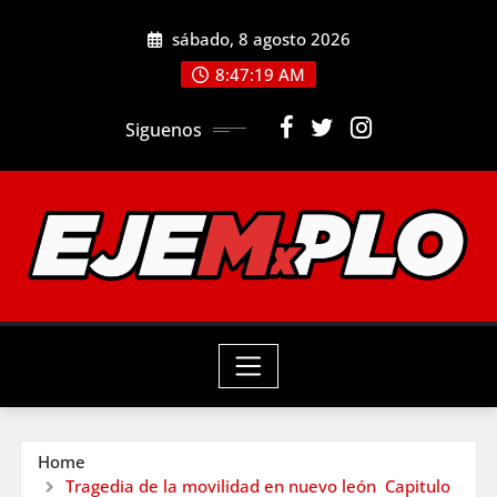
Skip
sábado, 8 agosto 2026
to
8:47:20 AM
content
Siguenos
Home
Tragedia de la movilidad en nuevo león Capitulo