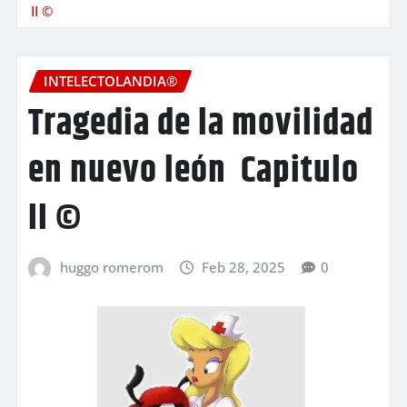
II ©
INTELECTOLANDIA®
Tragedia de la movilidad
en nuevo león Capitulo
II ©
huggo romerom
Feb 28, 2025
0