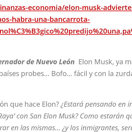
inanzas-economia/elon-musk-advierte-q
nos-habra-una-bancarrota-
ecnol%C3%B3gico%20predijo%20una,
ernador de Nuevo León
Elon Musk, ya ma
 países probes… Bofo… fácil y con la zurd
ción que hace Elon?
¿Estará pensando en in
e Raya’ con San Elon Musk? Como estarán q
ar en las mismas… ¿y los inmigrantes, se