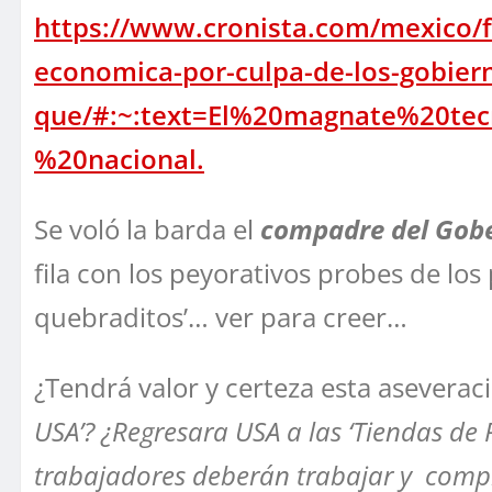
https://www.cronista.com/mexico/f
economica-por-culpa-de-los-gobier
que/#:~:text=El%20magnate%20t
%20nacional.
Se voló la barda el
compadre del Gob
fila con los peyorativos probes de los
quebraditos’… ver para creer…
¿Tendrá valor y certeza esta asevera
USA’? ¿Regresara USA a las ‘Tiendas d
trabajadores deberán trabajar y compr