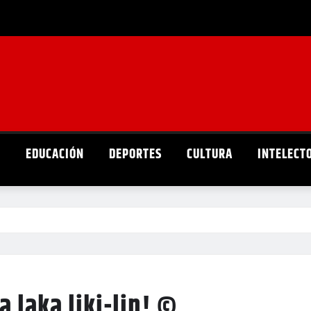
D
EDUCACIÓN
DEPORTES
CULTURA
INTELECT
 laka liki-lin! ©