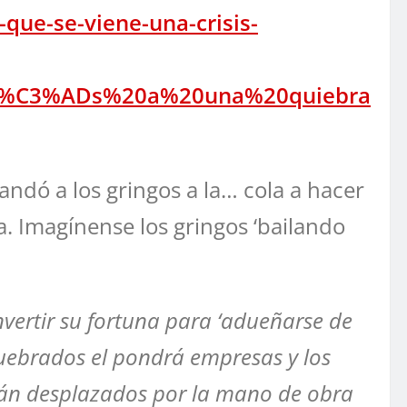
ue-se-viene-una-crisis-
pa%C3%ADs%20a%20una%20quiebra
ndó a los gringos a la… cola a hacer
a. Imagínense los gringos ‘bailando
vertir su fortuna para ‘adueñarse de
uebrados el pondrá empresas y los
rán desplazados por la mano de obra