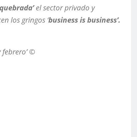
quebrada’
el sector privado y
n los gringos ‘
business is business’.
y febrero’ ©