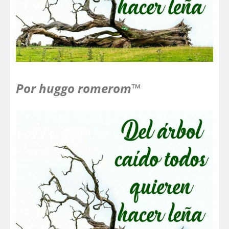
Por huggo romerom™