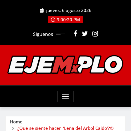
Skip
jueves, 6 agosto 2026
to
9:00:22 PM
content
Siguenos
Home
¿Qué se siente hacer ‘Leña del Árbol Caído’?©