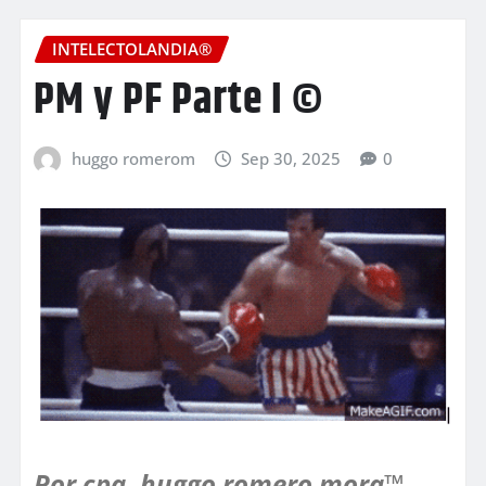
INTELECTOLANDIA®
PM y PF Parte I ©
huggo romerom
Sep 30, 2025
0
Por cpa. huggo romero mora™