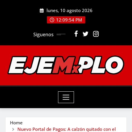
Skip
lunes, 10 agosto 2026
to
12:09:55 PM
content
Siguenos
Home
Nuevo Portal de Pagos: A calzón quitado con el