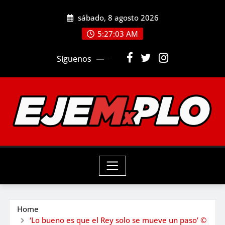
Skip
sábado, 8 agosto 2026
to
5:27:05 AM
content
Siguenos
Home
‘Lo bueno es que el Rey solo se mueve un paso’ ©