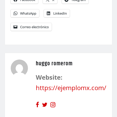
WhatsApp
LinkedIn
Correo electrónico
huggo romerom
Website:
https://ejemplomx.com/