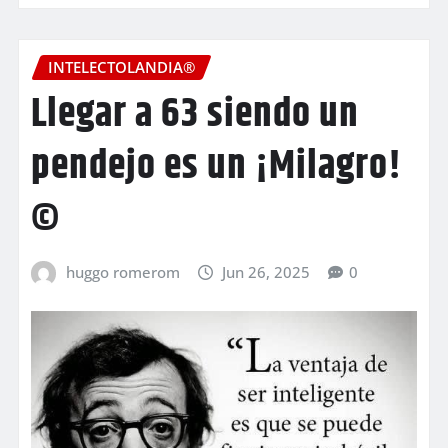
INTELECTOLANDIA®
Llegar a 63 siendo un
pendejo es un ¡Milagro!
©
huggo romerom
Jun 26, 2025
0