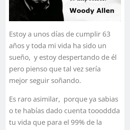
Estoy a unos días de cumplir 63
años y toda mi vida ha sido un
sueño, y estoy despertando de él
pero pienso que tal vez sería
mejor seguir soñando.
Es raro asimilar, porque ya sabias
o te habías dado cuenta toooddda
tu vida que para el 99% de la