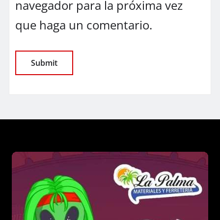
navegador para la próxima vez
que haga un comentario.