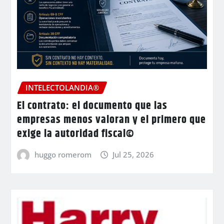
INTELECTOLANDIA®
El contrato: el documento que las
empresas menos valoran y el primero que
exige la autoridad fiscal©
huggo romerom
Jul 25, 2026