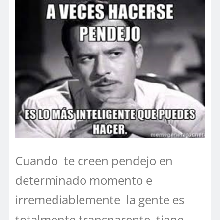
Cuando te creen pendejo en
determinado momento e
irremediablemente la gente es
totalmente transparente, tiene