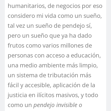
humanitarios, de negocios por eso
considero mi vida como un sueño,
tal vez un sueño de pendejo sí,
pero un sueño que ya ha dado
frutos como varios millones de
personas con acceso a educación,
una medio ambiente más limpio,
un sistema de tributación más
fácil y accesible, aplicación de la
justicia en ilícitos masivos, y todo
como un
pendejo invisible o