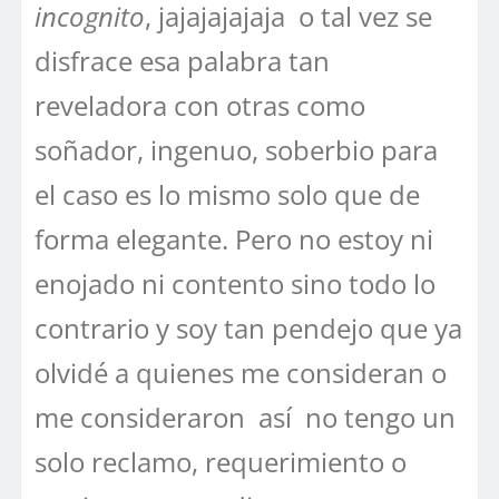
incognito
, jajajajajaja o tal vez se
disfrace esa palabra tan
reveladora con otras como
soñador, ingenuo, soberbio para
el caso es lo mismo solo que de
forma elegante. Pero no estoy ni
enojado ni contento sino todo lo
contrario y soy tan pendejo que ya
olvidé a quienes me consideran o
me consideraron así no tengo un
solo reclamo, requerimiento o