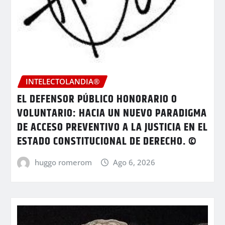
INTELECTOLANDIA®
EL DEFENSOR PÚBLICO HONORARIO O
VOLUNTARIO: HACIA UN NUEVO PARADIGMA
DE ACCESO PREVENTIVO A LA JUSTICIA EN EL
ESTADO CONSTITUCIONAL DE DERECHO. ©
huggo romerom
Ago 6, 2026