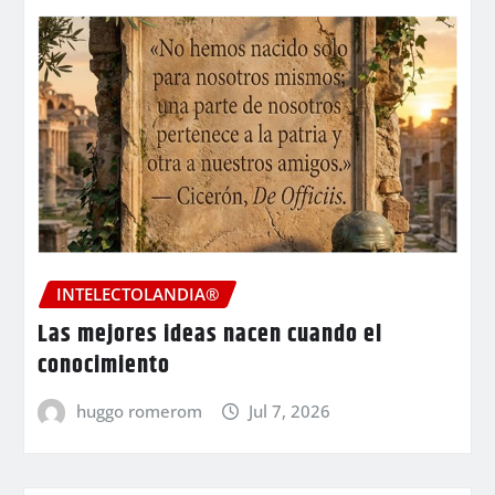
INTELECTOLANDIA®
Las mejores ideas nacen cuando el
conocimiento
huggo romerom
Jul 7, 2026