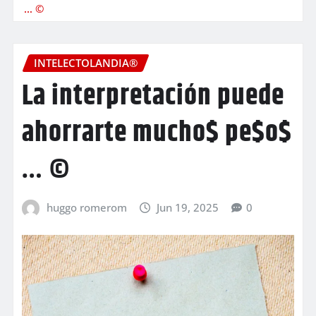
… ©
INTELECTOLANDIA®
La interpretación puede
ahorrarte mucho$ pe$o$
… ©
huggo romerom
Jun 19, 2025
0