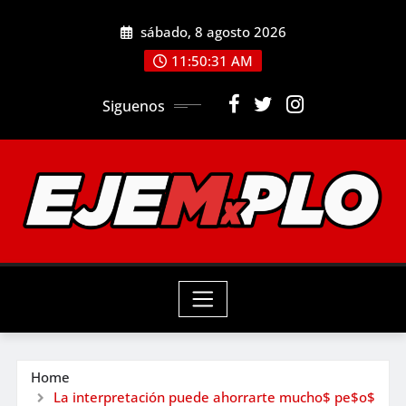
Skip
sábado, 8 agosto 2026
to
11:50:33 AM
content
Siguenos
Home
La interpretación puede ahorrarte mucho$ pe$o$