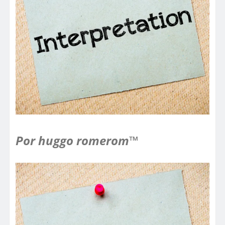
Por huggo romerom™