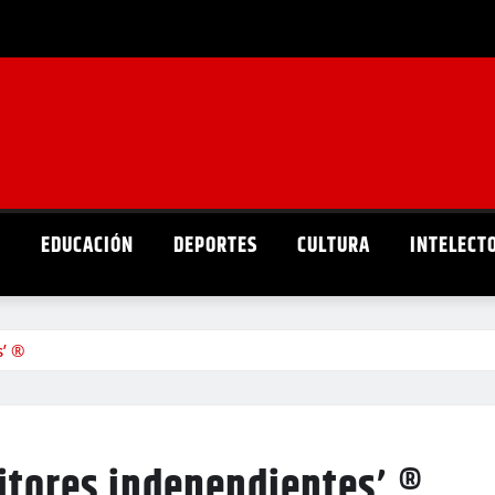
D
EDUCACIÓN
DEPORTES
CULTURA
INTELECT
s’ ®
ritores independientes’ ®