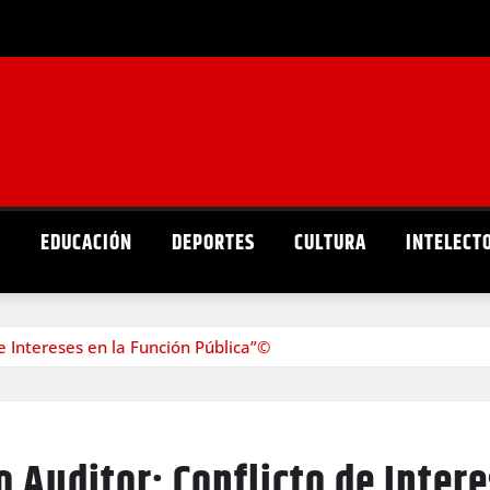
D
EDUCACIÓN
DEPORTES
CULTURA
INTELECT
e Intereses en la Función Pública”©
o Auditor: Conflicto de Inter