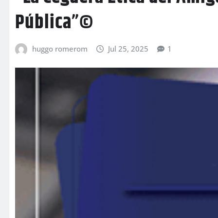
Pública”©
huggo romerom
Jul 25, 2025
1