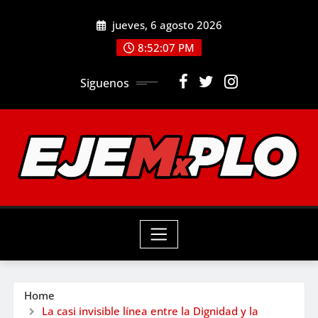
Skip
jueves, 6 agosto 2026
to
8:52:09 PM
content
Siguenos
Home
La casi invisible línea entre la Dignidad y la