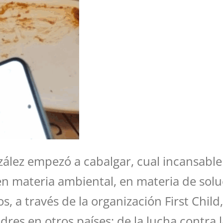
ez empezó a cabalgar, cual incansable 
n materia ambiental, en materia de soluci
os, a través de la organización First Chil
es en otros países; de la lucha contra l