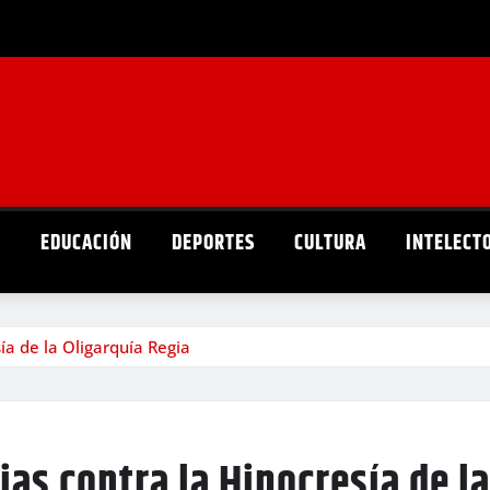
D
EDUCACIÓN
DEPORTES
CULTURA
INTELECT
ía de la Oligarquía Regia
ias contra la Hipocresía de l