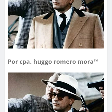
Por cpa. huggo romero mora™