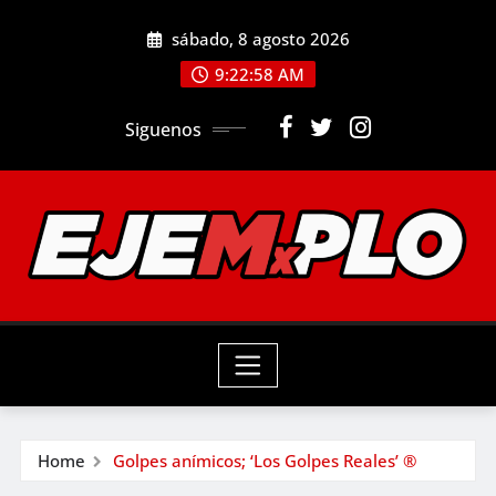
Skip
sábado, 8 agosto 2026
to
9:23:00 AM
content
Siguenos
Home
Golpes anímicos; ‘Los Golpes Reales’ ®