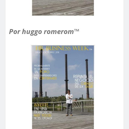
Por huggo romerom™