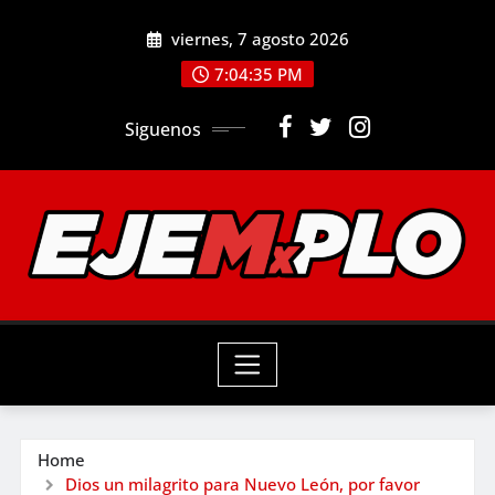
Skip
viernes, 7 agosto 2026
to
7:04:37 PM
content
Siguenos
Home
Dios un milagrito para Nuevo León, por favor