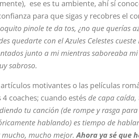
ente), ese es tu ambiente, ahí sí conoc
 confianza para que sigas y recobres el 
oquito pinole te da tos, ¿no que querías a
des quedarte con el Azules Celestes cuest
entados junto a mi mientras saboreaba mi 
uy sabroso.
os artículos motivantes o las películas r
s 4 coaches; cuando estés
de capa caída,
idiendo tu canción (de rompe y rasga para 
fóricamente hablando) es tiempo de habla
tir mucho, mucho mejor.
Ahora ya sé que 