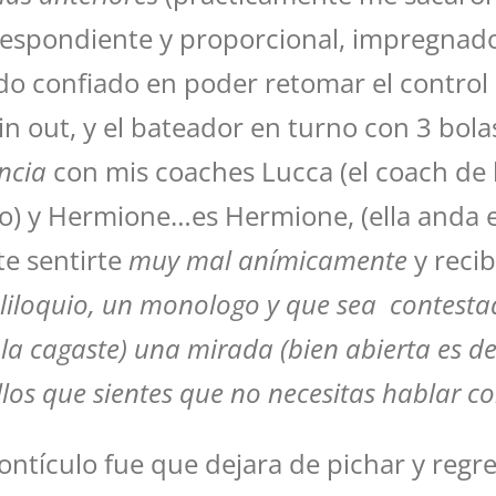
espondiente y proporcional, impregnado
do confiado en poder retomar el control 
in out, y el bateador en turno con 3 bolas
ncia
con mis coaches Lucca (el coach de l
ico) y Hermione…es Hermione, (ella anda 
te sentirte
muy mal anímicamente
y reci
liloquio, un monologo y que sea contestad
n la cagaste) una mirada (bien abierta es 
llos que sientes que no necesitas hablar c
montículo fue que dejara de pichar y regr