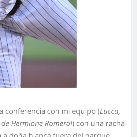
na conferencia con mi equipo (
Lucca,
go de Hermione Romerol
) con una racha
 a doña blanca fuera del parque