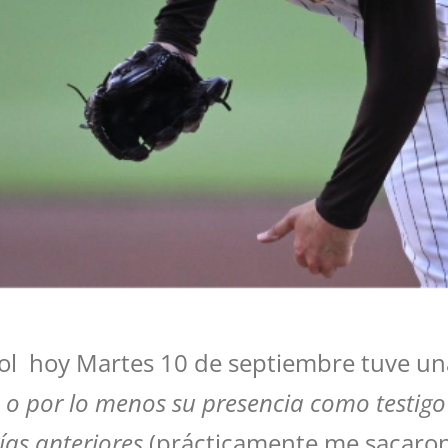
isbol hoy Martes 10 de septiembre tuve u
no o por lo menos su presencia como testi
ías anteriores
(prácticamente me sacaron