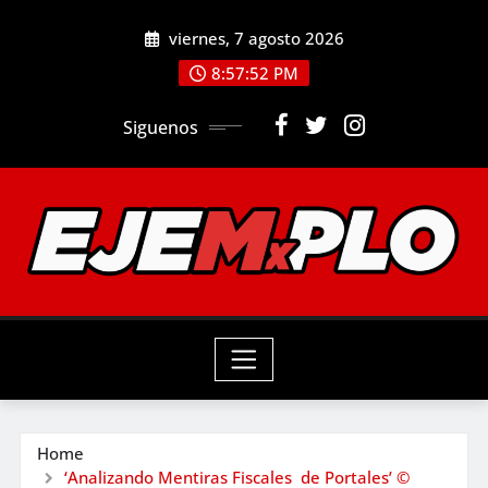
Skip
viernes, 7 agosto 2026
to
8:57:53 PM
content
Siguenos
Home
‘Analizando Mentiras Fiscales de Portales’ ©