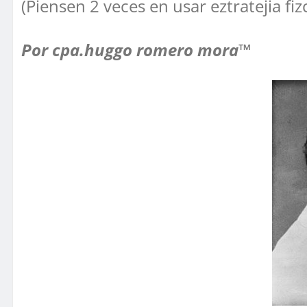
(Piensen 2 veces en usar eztratejia fizc
Por cpa.huggo romero mora™