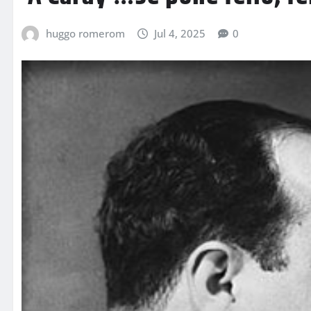
huggo romerom
Jul 4, 2025
0