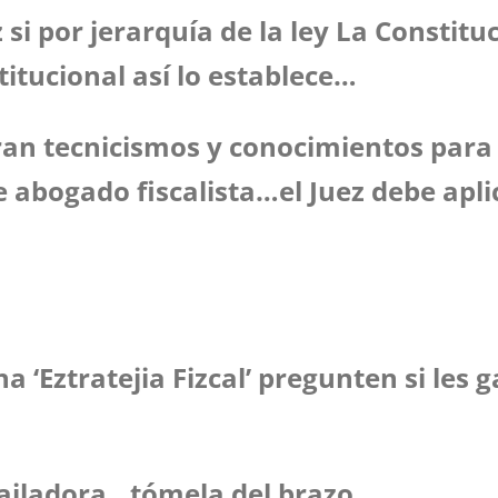
 si por jerarquía de la ley La Constit
titucional así lo establece…
ran tecnicismos y conocimientos para 
ogado fiscalista…el Juez debe aplicar 
 ‘Eztratejia Fizcal’ pregunten si les g
 bailadora…tómela del brazo…