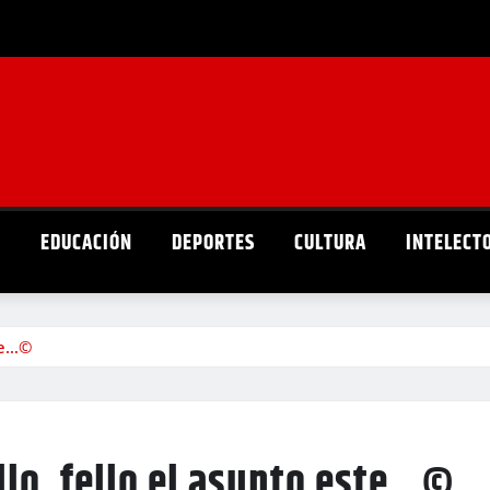
D
EDUCACIÓN
DEPORTES
CULTURA
INTELECT
ste…©
llo, fello el asunto este…©