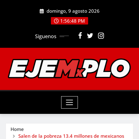
Skip
domingo, 9 agosto 2026
to
1:56:49 PM
content
Siguenos
Home
Salen de la pobreza 13.4 millones de mexicanos