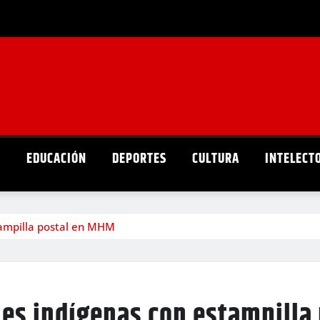
D
EDUCACIÓN
DEPORTES
CULTURA
INTELECT
tampilla postal en MHM
les indígenas con estampilla