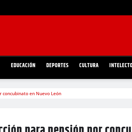
D
EDUCACIÓN
DEPORTES
CULTURA
INTELECT
or concubinato en Nuevo León
icción para pensión por conc