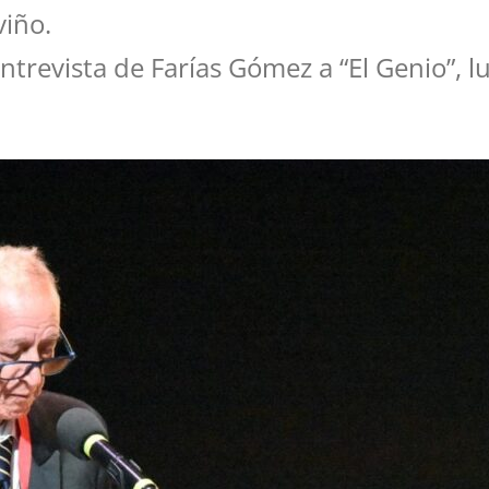
viño.
ntrevista de Farías Gómez a “El Genio”, l