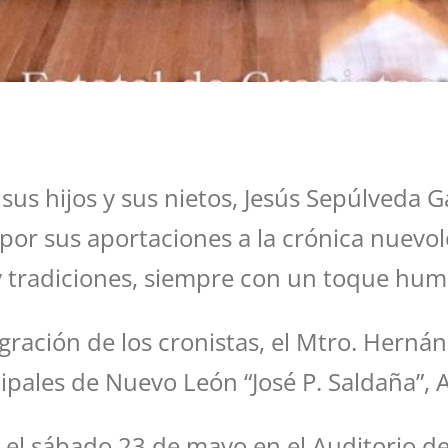
 hijos y sus nietos, Jesús Sepúlveda Garc
” por sus aportaciones a la crónica nuev
 tradiciones, siempre con un toque humo
tegración de los cronistas, el Mtro. Herná
pales de Nuevo León “José P. Saldaña”, A.
l sábado 23 de mayo en el Auditorio del