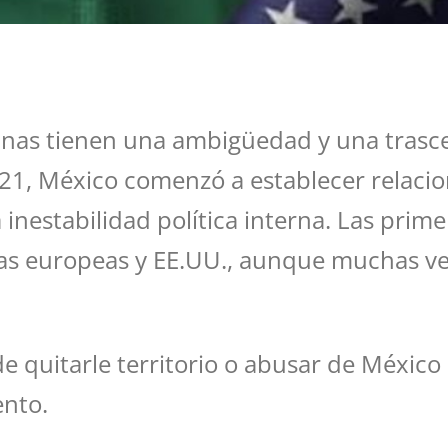
canas tienen una ambigüedad y una tras
821, México comenzó a establecer relacio
 inestabilidad política interna. Las prim
as europeas y EE.UU., aunque muchas vec
quitarle territorio o abusar de México po
ento.