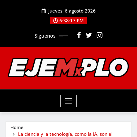
Skip
jueves, 6 agosto 2026
to
6:38:18 PM
content
Siguenos
Home
La ciencia y la tecnología, como la IA, son el