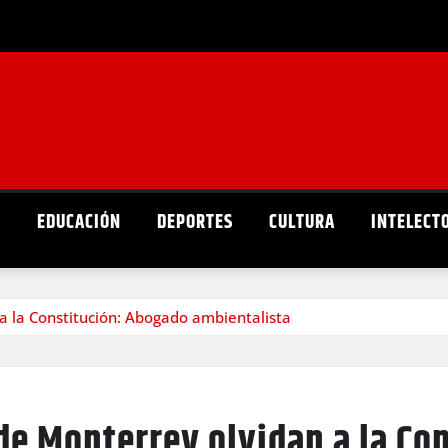
D
EDUCACIÓN
DEPORTES
CULTURA
INTELECT
a la Constitución: Abogado ambientalista
de Monterrey olvidan a la Co