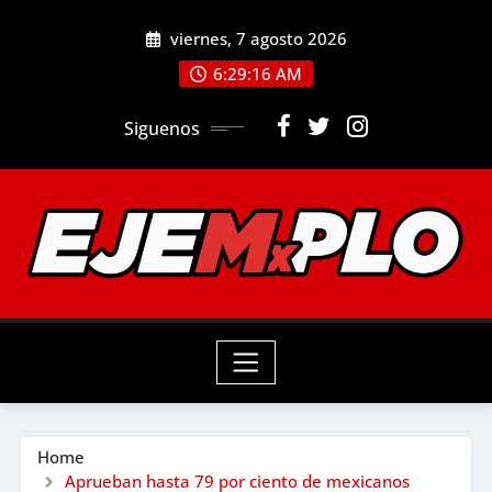
Skip
viernes, 7 agosto 2026
to
6:29:18 AM
content
Siguenos
Home
Aprueban hasta 79 por ciento de mexicanos