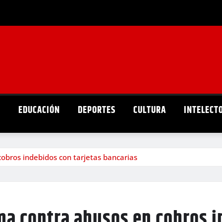
D
EDUCACIÓN
DEPORTES
CULTURA
INTELECT
obros indebidos con tarjetas bancarias
a contra abusos en cobros i