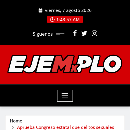
Skip
viernes, 7 agosto 2026
to
1:43:58 AM
content
Siguenos
Home
Aprueba Congreso estatal que delitos sexuales