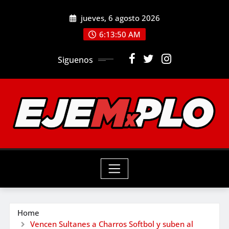
Skip
jueves, 6 agosto 2026
to
6:13:51 AM
content
Siguenos
Home
Vencen Sultanes a Charros Softbol y suben al