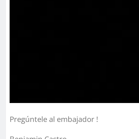
Pregúntele al embajador !
Benjamin Castro