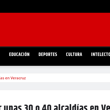
D
EDUCACIÓN
DEPORTES
CULTURA
INTELECT
ías en Veracruz
r unas 30 o 40 alcaldías en V