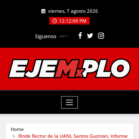
Skip
viernes, 7 agosto 2026
to
12:12:11 PM
content
Siguenos
Home
Rinde Rector de la UANL Santos Guzmán, Informe