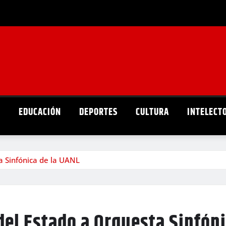
D
EDUCACIÓN
DEPORTES
CULTURA
INTELECT
 Sinfónica de la UANL
el Estado a Orquesta Sinfóni