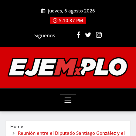
Skip
jueves, 6 agosto 2026
to
5:10:39 PM
content
Siguenos
Home
Reunión entre el Diputado Santiago González y el